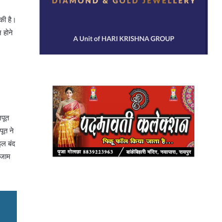
 की है।
 होने
जपूत
ूत ने
इल बंद
ंजाम