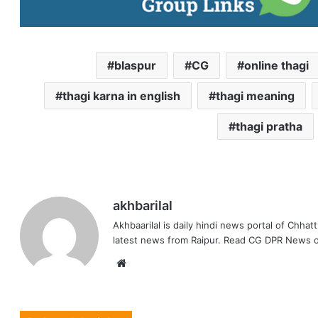
blaspur
CG
online thagi
thagi karna in english
thagi meaning
thagi pratha
akhbarilal
Akhbaarilal is daily hindi news portal of Chhat
latest news from Raipur. Read CG DPR News o
Website