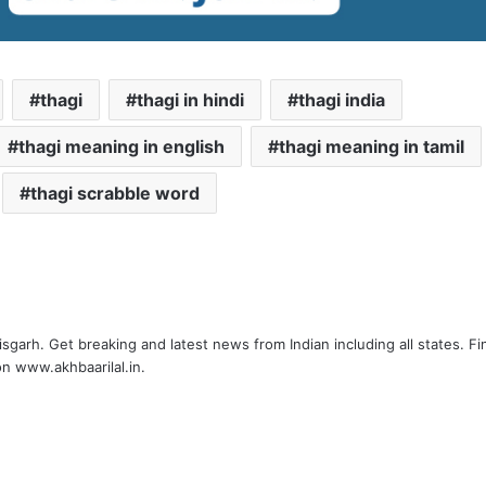
thagi
thagi in hindi
thagi india
thagi meaning in english
thagi meaning in tamil
thagi scrabble word
tisgarh. Get breaking and latest news from Indian including all states. Fi
n www.akhbaarilal.in.