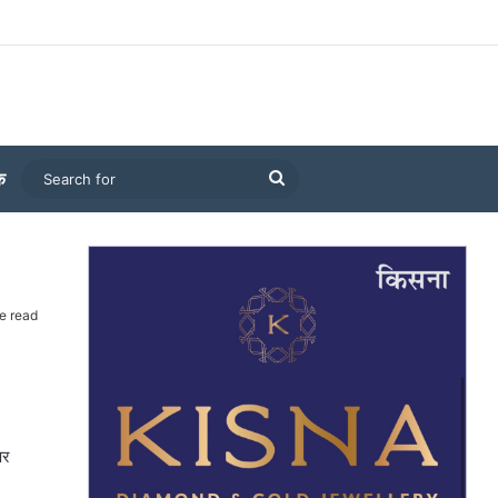
Search
क
for
e read
पर