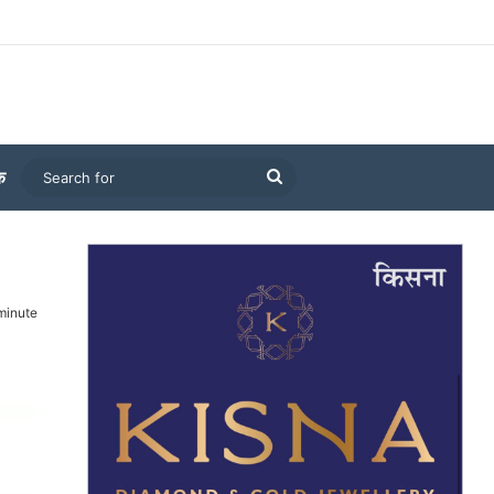
Search
क
for
minute