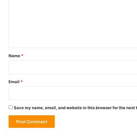
m
m
e
n
t
*
Name
*
Email
*
Save my name, email, and website in this browser for the next