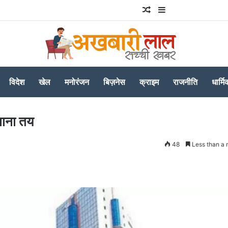
Random Article
Sidebar
विदेश
खेल
मनोरंजन
बिज़नेस
क्राइम
राजनीति
धार्मि
नाना तय
48
Less than a 