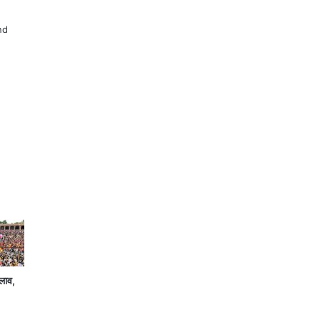
nd
दलाव,