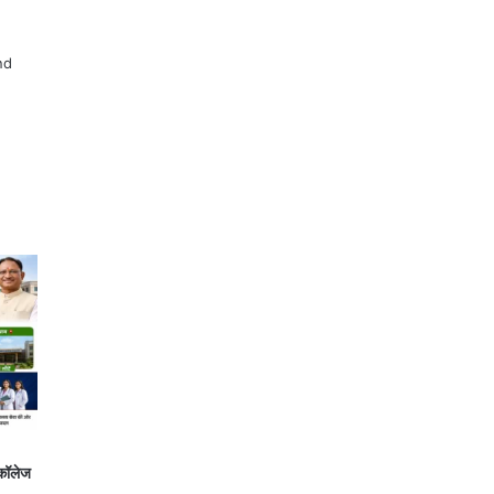
nd
 कॉलेज