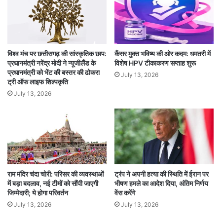
विश्व मंच पर छत्तीसगढ़ की सांस्कृतिक छाप:
कैंसर मुक्त भविष्य की ओर कदम: धमतरी में
प्रधानमंत्री नरेंद्र मोदी ने न्यूजीलैंड के
विशेष HPV टीकाकरण सप्ताह शुरू
प्रधानमंत्री को भेंट की बस्तर की ढोकरा
July 13, 2026
ट्री ऑफ लाइफ शिल्पकृति
July 13, 2026
राम मंदिर चंदा चोरी: परिसर की व्यवस्थाओं
ट्रंप ने अपनी हत्या की स्थिति में ईरान पर
काइट्स फेस्टिवल में अनवरत दो दिनों तक सुबह 11 बजे से शाम पांच बजे तक बच्चों
में बड़ा बदलाव, नई टीमों को सौंपी जाएगी
भीषण हमले का आदेश दिया, अंतिम निर्णय
व बड़ों ने आसमान में रंग बिरंगे पतंग उड़ाकर आनंद लिया। इसी तरह पतंग विशेषज्ञों
जिम्मेदारी; ये होगा परिवर्तन
वेंस करेंगे
ने पतंग उड़ाने का तरीका भी बताया। वहीं जब खुले आसमान में रंग बिरंगे पतंग उड़ने
July 13, 2026
July 13, 2026
लगे और एक दूसरे को काटने लगे तो मैदान में लोगों की खुशियां देखते ही बनी। वहीं