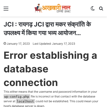
Menu
Switch
Se
JCI : रायगढ़ JCI द्वारा मकर संक्रांति के
उपलक्ष्य में किया गया भव्य आयोजन…
January 17, 2023
Last Updated: January 17, 2023
Error establishing a
database
connection
This either means that the username and password information in your
wp-config.php
file is incorrect or that contact with the database
server at
localhost
could not be established. This could mean your
host’s database server is down.