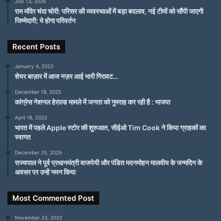
July 13, 2026
राम मंदिर चंदा चोरी: परिसर की व्यवस्थाओं में बड़ा बदलाव, नई टीमों को सौंपी जाएगी
जिम्मेदारी; ये होगा परिवर्तन
Recent Posts
January 4, 2023
शेयर बाज़ार में आज नज़र आई भारी गिरावट…
December 18, 2025
कांग्रेस नेशनल हेराल्ड मामले में जनता को गुमराह कर रही है : भाजपा
रात में संगीत का भव्य आयोजन किया गया। जिसका शहरवासियों को बेसब्री से
इंतजार था।
April 18, 2023
भारत में पहले Apple स्टोर की शुरुआत, सीईओ Tim Cook ने किया ग्राहकों का
स्वागत
सूफीयाना ब्रदर्स ने इश्क सुफियाना, आफ़री आफ़री, देवा श्री गणेशा, तेरे मस्त –
December 25, 2025
मस्त दो नैन, दमादम मस्त कलंदर, दुल्हे का सेहरा सहित अनेक गीत गुनगुनाकर
राज्यपाल ने पूर्व प्रधानमंत्री वाजपेयी और पंडित मदनमोहन मालवीय के जन्मदिन के
कार्यक्रम में चार चांद लगाया।
अवसर पर उन्हें नमन किया
इसी तरह दो दिवसीय काइट्स फेस्टिवल के आयोजन को भव्यता देने जेसीआई के
Most Commented Post
अध्यक्ष नीतेश अग्रवाल सीए , सेक्रेटरी मुकेश केडिया, जेसीआई रेट चेयरपर्सन
दीपा अग्रवाल, प्रोग्राम कोऑर्डिनेटर मानव अग्रवाल, विकास सिंघल, विकास
November 23, 2022