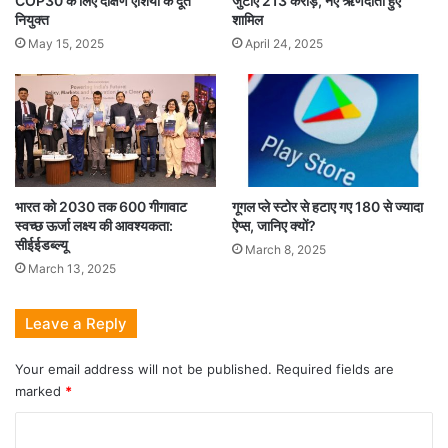
COP30 के लिए दक्षिण एशिया के दूत
जुटाए 213 करोड़, नए ऋणदाता हुए
नियुक्त
शामिल
May 15, 2025
April 24, 2025
शेयर बाजार में लगातार चौथे दिन
भारत को 2030 तक 600 गीगावाट
गूगल प्ले स्टोर से हटाए गए 180 से ज्यादा
स्वच्छ ऊर्जा लक्ष्य की आवश्यकता:
ऐप्स, जानिए क्यों?
सीईईडब्ल्यू
March 8, 2025
March 13, 2025
Leave a Reply
Your email address will not be published.
Required fields are
marked
*
C