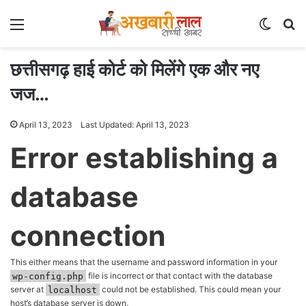
Menu
Switch
Se
छत्तीसगढ़ हाई कोर्ट को मिलेंगे एक और नए
जज…
April 13, 2023
Last Updated: April 13, 2023
Error establishing a
database
connection
This either means that the username and password information in your
wp-config.php
file is incorrect or that contact with the database
server at
localhost
could not be established. This could mean your
host’s database server is down.