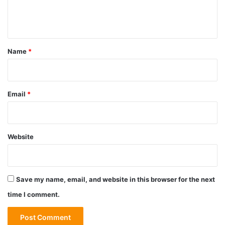
e
n
t
*
Name
*
Email
*
Website
Save my name, email, and website in this browser for the next
time I comment.