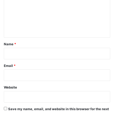
m
m
e
n
t
*
Name
*
Email
*
Website
Save my name, email, and website in this browser for the next