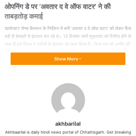
ओपनिंग डे पर ‘अवतार द वे ऑफ वाटर’ ने की
ताबड़तोड़ कमाई
डायरेक्टर जेम्स कैमरून के निर्देशन में बनी ‘अवतार द वे ऑफ वाटर’ को लेकर फैंस
बड़ी ही बेसब्री से इंतजार कर रहे थे। 16 दिसंबर यानी शुक्रवार को रिलीज होने के
साथ ही इस फिल्म ने दर्शकों के इंतजार को खत्म किया है। जिस बात की उम्मीद की
जा रही थी कि ‘अवतार द वे ऑफ वाटर’ बॉक्स ऑफिस पर कमाल की शुरुआत
Show More
करेगी, ठीक हुआ भी कुछ ऐसा ही है।
बॉक्स ऑफिस इंडिया की रिपोर्ट की मानें तो अवतार पार्ट 2 ने रिलीज के पहले दिन
इंडियन बॉक्स ऑफिस पर रिकॉर्डतोड़ 40 करोड़ का बंपर कमाई कर डाली है। इस
शानदार शुरुआत के साथ ही ‘अवतार द वे ऑफ वाटर’ ने ये साबित कर दिया है।
आने वाले समय में ‘अवतार 2’ कमाई के मामले में रिकॉर्ड बनाएगी।
इन हॉलीवुड फिल्म को ‘अवतार 2’ ने छोड़ा पीछे
akhbarilal
ओपनिंग डे पर ताबड़तोड़ कमाई करने वाली ‘अवतार द वे ऑफ वाटर’ (Avatar
Akhbaarilal is daily hindi news portal of Chhattisgarh. Get breaking
The Way Of Water) ने पहले दिन कलेक्शन के मामले में कई हॉलीवुड फिल्मों