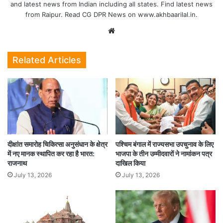
and latest news from Indian including all states. Find latest news
को पीछे छोड़ा है। 13 साल के लंबे इंतजार के बाद लौटी ‘अवतार 2’ (Avatar 2)
from Raipur. Read CG DPR News on www.akhbaarilal.in.
ने मार्वल यूनिवर्स की सुपरहिट फिल्म ‘स्पाइडर मैन- नो वे होम’ 32 करोड़ और
Website
‘एवेंजर्स इनफिनिटी वॉर’ 31 करोड़ का ओपनिंग डे बॉक्स ऑफिस कलेक्शन करने
वाली फिल्मों को पछाड़ दिया है।
Related Articles
BOX OFFICE
CHHATTISGARH
HOLLYWOOD
MOVIES
RAIPUR
दीक्षांत समारोह चिकित्सा अनुसंधान के क्षेत्र
पश्चिम बंगाल में राज्यसभा उपचुनाव के लिए
में नए मानक स्थापित कर रहा है भारत:
भाजपा के तीन उम्मीदवारों ने नामांकन पत्र
राजनाथ
दाखिल किया
July 13, 2026
July 13, 2026