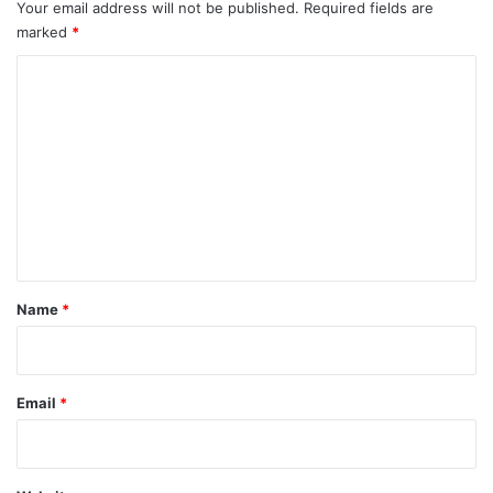
Your email address will not be published.
Required fields are
marked
*
C
o
m
m
e
n
t
*
Name
*
Email
*