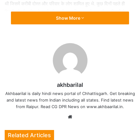
थी जिसमें करीबी दोस्त और परिवार के लोग शामिल हुए थे. कुछ दिनों पहले ही
विक्की और कैटरीना ने शादी की पहली साल गिरह मनाई. इस दौरान विक्की ने
Show More
कैटरीना के लिए एक स्पेशल नोट भी शेयर किया था.
BOLLYWOOD MOVIE
BOLLYWOOD STARS
MOVIES
akhbarilal
STARS
Akhbaarilal is daily hindi news portal of Chhattisgarh. Get breaking
and latest news from Indian including all states. Find latest news
from Raipur. Read CG DPR News on www.akhbaarilal.in.
Website
Related Articles