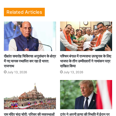
सभी जरूरी कदम उठाए जा रहे हैं. सभी लोगों को ये समझाने की जरूरत है कि
कोरोना महामारी अभी खत्म नहीं हुई है. हमें कोरोना वैक्सीन का बूस्टर डोज लगाना
Related Articles
चाहिए और सतर्क रहना चाहिए. मिलकर कोरोना के खिलाफ लड़ाई जारी रखने की
जरूरत है.
CORONA VIRUS
HEALTH
दीक्षांत समारोह चिकित्सा अनुसंधान के क्षेत्र
पश्चिम बंगाल में राज्यसभा उपचुनाव के लिए
में नए मानक स्थापित कर रहा है भारत:
भाजपा के तीन उम्मीदवारों ने नामांकन पत्र
राजनाथ
दाखिल किया
July 13, 2026
July 13, 2026
राम मंदिर चंदा चोरी: परिसर की व्यवस्थाओं
ट्रंप ने अपनी हत्या की स्थिति में ईरान पर