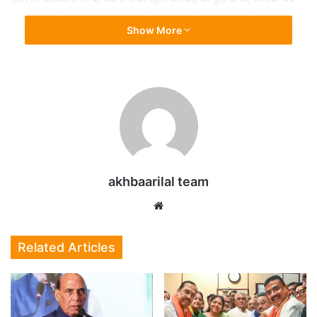
दुश्मन को भारी नुकसान पहुंचाते हुए सीजफायर के लिए मजबूर कर दिया गया।
Show More
‘तिरंगा यात्रा’ का उद्देश्य देशभक्ति और एकता का संदेश देना था, लेकिन विधायक
बालमुकुंद आचार्य की लापरवाही ने इसे विवादों के घेरे में ला खड़ा किया है। अब
देखना होगा कि भाजपा नेतृत्व इस पर क्या कदम उठाता है और क्या विधायक से
जवाबदेही तय की जाएगी। आप भी देखें यह वीडियो…
Video
Player
akhbaarilal team
Website
Related Articles
00:00
00:08