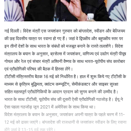
नई दिल्ली। विदेश मंत्री एस जयशंकर गुरुवार को बांग्लादेश, स्वीडन और बेल्जियम
की छह दिवसीय यात्रा पर रवाना हो गए हैं। जहां वे द्विपक्षीय और बहुपक्षीय स्तर पर
इन तीनों देशों के साथ भारत के संबंधों को मजबूत बनाने के रास्ते तलाशेंगे। विदेश
मंत्रालय के बयान के अनुसार, ब्रसेल्स में जयशंकर, वाणिज्य एवं उद्योग मंत्री पीयूष
गोयल और रेल एवं संचार मंत्री अश्विनी वैष्णव के साथ भारत-यूरोपीय संघ कारोबार
एवं प्रौद्योगिकी परिषद की बैठक में हिस्सा लेंगे।
टीटीसी मंत्रिस्तरीय बैठक 16 मई को निर्धारित है। हाल में शुरू किये गए टीटीसी के
माध्यम से कृत्रिम बुद्धिमता, क्वांटम कम्प्यूटिंग, सेमीकंडक्टर और साइबर सुरक्षा
सहित महत्वपूर्ण प्रौद्योगिकियों के आदान प्रदान को सुगम बनाने की उम्मीद है।
भारत के साथ टीटीसी, यूरोपीय संघ की दूसरी ऐसी प्रौद्योगिकी गठजोड़ है। ईयू ने
ऐसा पहला गठजोड़ जून 2021 में अमेरिका के साथ किया था।
विदेश मंत्रालय के बयान के अनुसार, जयशंकर अपनी यात्रा के पहले चरण में 11-
12 मई को ढाका जाएंगे। बांग्लादेश की राजधानी से जयशंकर स्वीडन के लिए रवाना
होंगे जहां वे 13-15 मई तक रहेंगे।