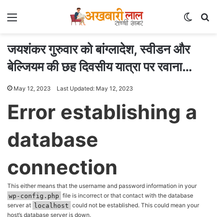
Menu
Switch
Se
जयशंकर गुरुवार को बांग्लादेश, स्वीडन और
बेल्जियम की छह दिवसीय यात्रा पर रवाना…
May 12, 2023
Last Updated: May 12, 2023
Error establishing a
database
connection
This either means that the username and password information in your
wp-config.php
file is incorrect or that contact with the database
server at
localhost
could not be established. This could mean your
host’s database server is down.