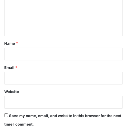
m
e
n
t
*
Name
*
Email
*
Website
Save my name, email, and website in this browser for the next
time I comment.