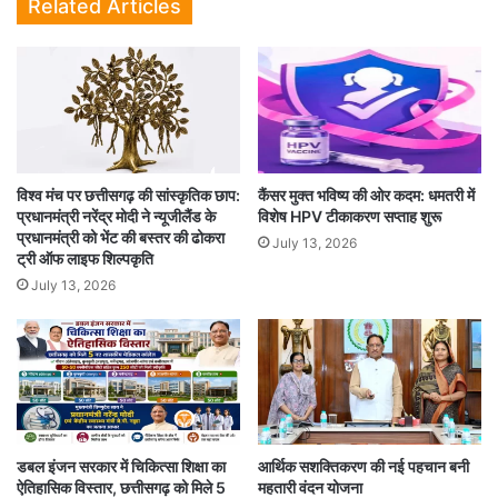
Related Articles
राज्यपाल ने पदक एवं उपाधि प्राप्त करने वाले विद्यार्थियों को बधाई दी और कहा कि
हमेशा श्रेष्ठता की ओर बढ़ते रहें।
समारोह में विश्वविद्यालय के कुलाधिपति प्रोफेसर आर. पी. कौशिक ने भी अपना
संबोधन दिया। कुलपति डॉ. एस. पी. दुबे ने प्रतिवेदन प्रस्तुत किया।
इस अवसर पर छत्तीसगढ़ निजी विश्वविद्यालय विनियामक आयोग के चेयरमेन बृजेश
चंद्र मिश्रा, विश्वविद्यालय के कुलसचिव, विभागाध्यक्ष, प्राध्यापक, छात्र-छात्राएं
विश्व मंच पर छत्तीसगढ़ की सांस्कृतिक छाप:
कैंसर मुक्त भविष्य की ओर कदम: धमतरी में
एवं उनके पालकगण उपस्थित थे।
प्रधानमंत्री नरेंद्र मोदी ने न्यूजीलैंड के
विशेष HPV टीकाकरण सप्ताह शुरू
प्रधानमंत्री को भेंट की बस्तर की ढोकरा
July 13, 2026
ट्री ऑफ लाइफ शिल्पकृति
July 13, 2026
डबल इंजन सरकार में चिकित्सा शिक्षा का
आर्थिक सशक्तिकरण की नई पहचान बनी
ऐतिहासिक विस्तार, छत्तीसगढ़ को मिले 5
महतारी वंदन योजना