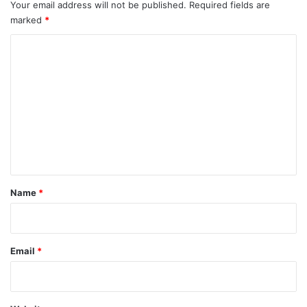
Your email address will not be published.
Required fields are
marked
*
C
o
m
m
e
n
t
*
Name
*
Email
*