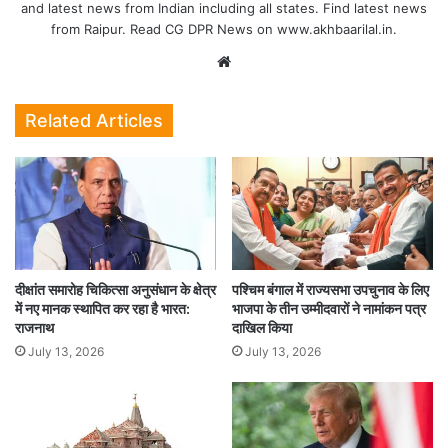
पाकिस्तान को टेस्ट सीरीज में 3-0 से हराने के बावजूद बेन स्टोक्स की टीम वर्ल्ड
and latest news from Indian including all states. Find latest news
from Raipur. Read CG DPR News on www.akhbaarilal.in.
टेस्ट चैंपियनशिप प्वॉइंट्स टेबल में पांचवें नंबर पर है, इंग्लैंड के 46.97 फीसदी
Website
अंक हैं. हालांकि, इंग्लैंड के सारे मैच खत्म हो चुके हैं. इस तरह यह टीम वर्ल्ड टेस्ट
चैंपियनशिप फाइनल की रेस से बाहर हो चुकी है.
Related Articles
SPORTS
WORLD TEST
दीक्षांत समारोह चिकित्सा अनुसंधान के क्षेत्र
पश्चिम बंगाल में राज्यसभा उपचुनाव के लिए
में नए मानक स्थापित कर रहा है भारत:
भाजपा के तीन उम्मीदवारों ने नामांकन पत्र
राजनाथ
दाखिल किया
July 13, 2026
July 13, 2026