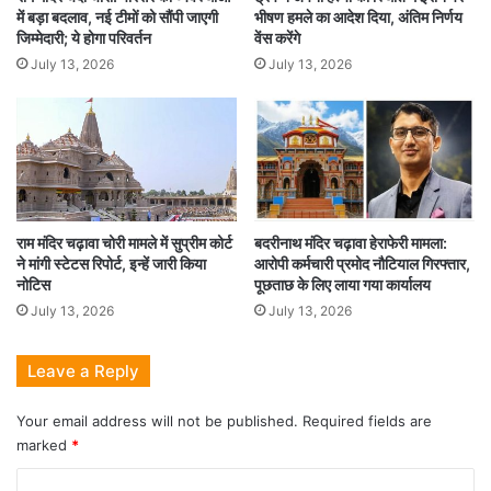
में बड़ा बदलाव, नई टीमों को सौंपी जाएगी
भीषण हमले का आदेश दिया, अंतिम निर्णय
जिम्मेदारी; ये होगा परिवर्तन
वेंस करेंगे
July 13, 2026
July 13, 2026
राम मंदिर चढ़ावा चोरी मामले में सुप्रीम कोर्ट
बदरीनाथ मंदिर चढ़ावा हेराफेरी मामला:
ने मांगी स्टेटस रिपोर्ट, इन्हें जारी किया
आरोपी कर्मचारी प्रमोद नौटियाल गिरफ्तार,
नोटिस
पूछताछ के लिए लाया गया कार्यालय
July 13, 2026
July 13, 2026
Leave a Reply
Your email address will not be published.
Required fields are
marked
*
C