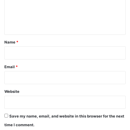
m
e
n
t
*
Name
*
Email
*
Website
Save my name, email, and website in this browser for the next
time I comment.