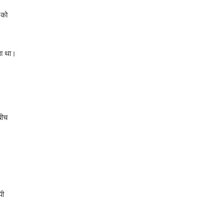
 को
ुआ था।
बीच
पी