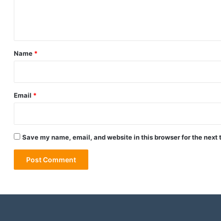
e
n
t
*
Name
*
Email
*
Save my name, email, and website in this browser for the next