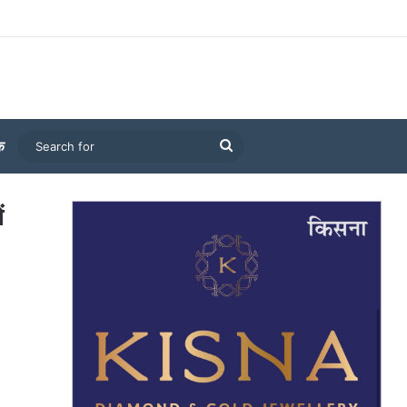
Search
क
for
ं